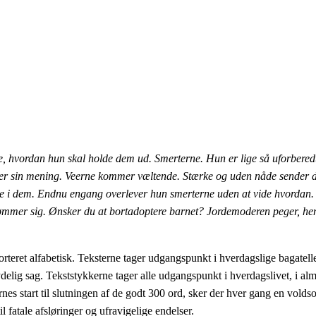
e, hvordan hun skal holde dem ud. Smerterne. Hun er lige så uforbered
 mister sin mening. Veerne kommer væltende. Stærke og uden nåde sender 
e i dem. Endnu engang overlever hun smerterne uden at vide hvordan.
mmer sig. Ønsker du at bortadoptere barnet? Jordemoderen peger, hende
sorteret alfabetisk. Teksterne tager udgangspunkt i hverdagslige bagatel
ydelig sag. Tekststykkerne tager alle udgangspunkt i hverdagslivet, i al
ernes start til slutningen af de godt 300 ord, sker der hver gang en vol
l fatale afsløringer og ufravigelige endelser.