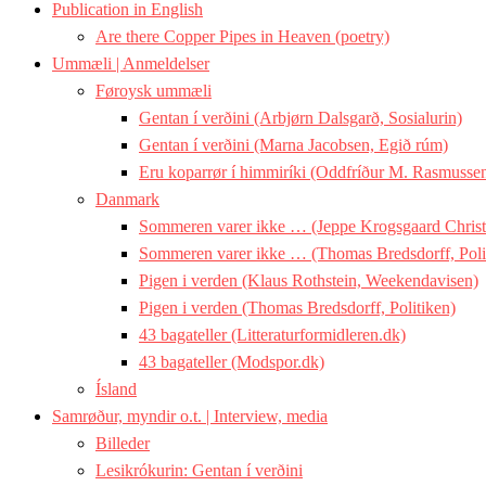
Publication in English
Are there Copper Pipes in Heaven (poetry)
Ummæli | Anmeldelser
Føroysk ummæli
Gentan í verðini (Arbjørn Dalsgarð, Sosialurin)
Gentan í verðini (Marna Jacobsen, Egið rúm)
Eru koparrør í himmiríki (Oddfríður M. Rasmussen
Danmark
Sommeren varer ikke … (Jeppe Krogsgaard Christ
Sommeren varer ikke … (Thomas Bredsdorff, Poli
Pigen i verden (Klaus Rothstein, Weekendavisen)
Pigen i verden (Thomas Bredsdorff, Politiken)
43 bagateller (Litteraturformidleren.dk)
43 bagateller (Modspor.dk)
Ísland
Samrøður, myndir o.t. | Interview, media
Billeder
Lesikrókurin: Gentan í verðini