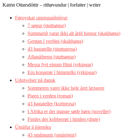
Katrin Ottarsdóttir – rithøvundur | forfatter | writer
Føroyskar upprunaútgávur
7 søgur (stuttsøgur)
Summarið varar ikki alt árið longur (skaldsøga)
Gentan í verðini (skaldsøga)
43 bagatellir (stuttsprosa)
Aftanáðrenn (stuttsøgur)
Messa fyri einum filmi (yrkingar)
Eru koparrør í himmiríki (yrkingar)
Udgivelser på dansk
Sommeren varer ikke hele året længere
Pigen i verden (roman)
43 bagateller (kortprosa)
I Afrika er der mange søde børn (noveller)
Findes der kobberrør i himlen (digte)
Útgáfur á íslensku
43 smámunir (smásögur)