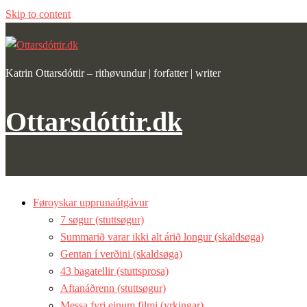
Skip to content
Katrin Ottarsdóttir – rithøvundur | forfatter | writer
Ottarsdóttir.dk
Føroyskar upprunaútgávur
7 søgur (stuttsøgur)
Summarið varar ikki alt árið longur (skaldsøga)
Gentan í verðini (skaldsøga)
43 bagatellir (stuttsprosa)
Aftanáðrenn (stuttsøgur)
Messa fyri einum filmi (yrkingar)