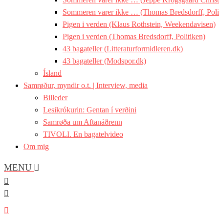
Sommeren varer ikke … (Thomas Bredsdorff, Poli
Pigen i verden (Klaus Rothstein, Weekendavisen)
Pigen i verden (Thomas Bredsdorff, Politiken)
43 bagateller (Litteraturformidleren.dk)
43 bagateller (Modspor.dk)
Ísland
Samrøður, myndir o.t. | Interview, media
Billeder
Lesikrókurin: Gentan í verðini
Samrøða um Aftanáðrenn
TIVOLI. En bagatelvideo
Om mig
MENU