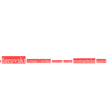
føroyskt
oversættelse
Gentan í verðini
poetry
i
kortprosa
noveller