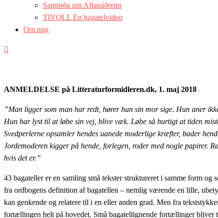
Samrøða um Aftanáðrenn
TIVOLI. En bagatelvideo
Om mig
ANMELDELSE på Litteraturformidleren.dk, 1. maj 2018
”Man ligger som man har redt, hører hun sin mor sige. Hun aner ikk
Hun har lyst til at løbe sin vej, blive væk. Løbe så hurtigt at tiden
Svedperlerne opsamler hendes uanede moderlige kræfter, bader hend
Jordemoderen kigger på hende, forlegen, roder med nogle papirer. Rø
hvis det er.”
43 bagateller er en samling små tekster struktureret i samme form og 
fra ordbogens definition af bagatellen – nemlig værende en lille, ubet
kan genkende og relatere til i en eller anden grad. Men fra tekststykk
fortællingen helt på hovedet. Små bagatellignende fortællinger bliver ti