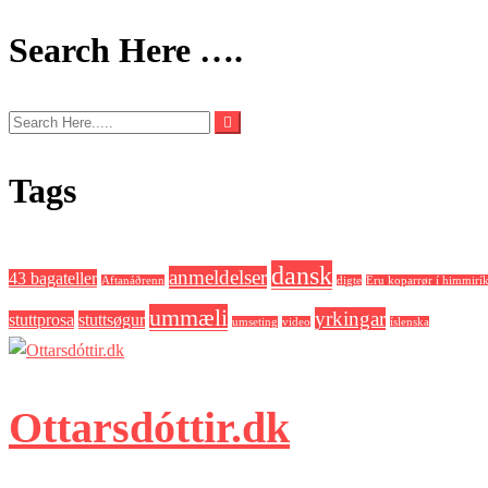
Search Here ….
Tags
dansk
anmeldelser
43 bagateller
Aftanáðrenn
digte
Eru koparrør í himmirík
ummæli
yrkingar
stuttprosa
stuttsøgur
umseting
video
íslenska
Ottarsdóttir.dk