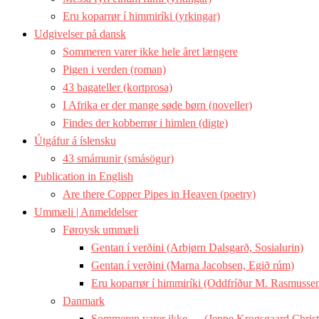
Eru koparrør í himmiríki (yrkingar)
Udgivelser på dansk
Sommeren varer ikke hele året længere
Pigen i verden (roman)
43 bagateller (kortprosa)
I Afrika er der mange søde børn (noveller)
Findes der kobberrør i himlen (digte)
Útgáfur á íslensku
43 smámunir (smásögur)
Publication in English
Are there Copper Pipes in Heaven (poetry)
Ummæli | Anmeldelser
Føroysk ummæli
Gentan í verðini (Arbjørn Dalsgarð, Sosialurin)
Gentan í verðini (Marna Jacobsen, Egið rúm)
Eru koparrør í himmiríki (Oddfríður M. Rasmussen
Danmark
Sommeren varer ikke … (Jeppe Krogsgaard Christ